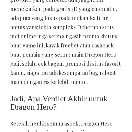
menekankan pada grafis 3D yang cinematic,
ada juga yang fokus pada mekanika fitur
bonus yang lebih kompleks. Beberapa situs
judi online juga sering ngasih promo khusus
buat game ini, kayak freebet atau cashback
buat pemain yang sering main Dragon Hero.
Jadi, selalu cek bagian promosi di situs favorit
kamu, siapa tau ada kesempatan bagus buat
main dengan risiko lebih minim.
Jadi, Apa Verdict Akhir untuk
Dragon Hero?
Setelah ngulik semua aspek, Dragon Hero