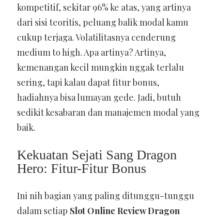
kompetitif, sekitar 96% ke atas, yang artinya
dari sisi teoritis, peluang balik modal kamu
cukup terjaga. Volatilitasnya cenderung
medium to high. Apa artinya? Artinya,
kemenangan kecil mungkin nggak terlalu
sering, tapi kalau dapat fitur bonus,
hadiahnya bisa lumayan gede. Jadi, butuh
sedikit kesabaran dan manajemen modal yang
baik.
Kekuatan Sejati Sang Dragon
Hero: Fitur-Fitur Bonus
Ini nih bagian yang paling ditunggu-tunggu
dalam setiap
Slot Online Review Dragon