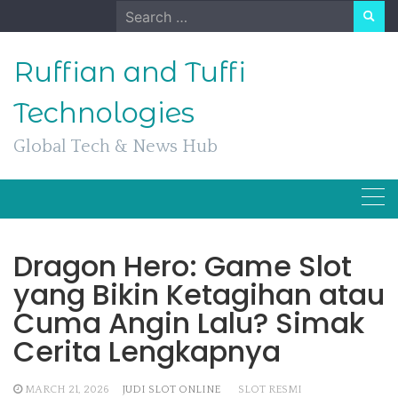
Skip
Search
to
for:
content
Ruffian and Tuffi
Technologies
Global Tech & News Hub
Dragon Hero: Game Slot
yang Bikin Ketagihan atau
Cuma Angin Lalu? Simak
Cerita Lengkapnya
MARCH 21, 2026
JUDI SLOT ONLINE
SLOT RESMI