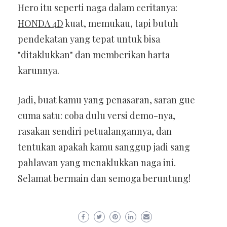
Hero itu seperti naga dalam ceritanya:
HONDA 4D
kuat, memukau, tapi butuh
pendekatan yang tepat untuk bisa
"ditaklukkan" dan memberikan harta
karunnya.
Jadi, buat kamu yang penasaran, saran gue
cuma satu: coba dulu versi demo-nya,
rasakan sendiri petualangannya, dan
tentukan apakah kamu sanggup jadi sang
pahlawan yang menaklukkan naga ini.
Selamat bermain dan semoga beruntung!