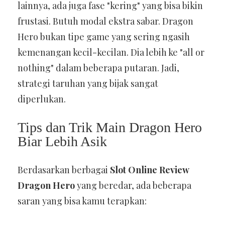
lainnya, ada juga fase "kering" yang bisa bikin
frustasi. Butuh modal ekstra sabar. Dragon
Hero bukan tipe game yang sering ngasih
kemenangan kecil-kecilan. Dia lebih ke "all or
nothing" dalam beberapa putaran. Jadi,
strategi taruhan yang bijak sangat
diperlukan.
Tips dan Trik Main Dragon Hero
Biar Lebih Asik
Berdasarkan berbagai
Slot Online Review
Dragon Hero
yang beredar, ada beberapa
saran yang bisa kamu terapkan: