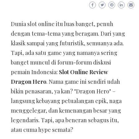
Dunia slot online itu luas banget, penuh
dengan tema-tema yang beragam. Dari yang
klasik sampai yang futuristik, semuanya ada.
Tapi, ada satu game yang namanya sering
banget muncul di forum-forum diskusi
pemain Indonesia:
Slot Online Review
Dragon Hero
. Nama game ini sendiri udah
bikin penasaran, ya kan? "Dragon Hero" –
langsung kebayang petualangan epik, naga
menggelegar, dan kemenangan besar yang
legendaris. Tapi, apa beneran sebagus itu,
atau cuma hype semata?