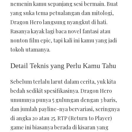
nemenin kamu sepanjang sesi bermain. Buat
yang suka tema petualangan dan mitologi,
Dragon Hero langsung nyangkut di hati.
Rasanya kayak lagi baca novel fantasi atau
nonton film epic, tapi kali ini kamu yang jadi
tokoh utamanya.
Detail Teknis yang Perlu Kamu Tahu
Sebelum terlalu larut dalam cerita, yuk kita
bedah sedikit spesifikasinya. Dragon Hero
umumnya punya 5 gulungan dengan 3 baris,
dan jumlah payline-nya bervariasi, seringnya
di angka 20 atau 25. RTP (Return to Player)
game ini biasanya berada di kisaran yang