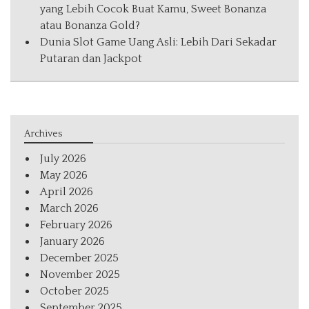
yang Lebih Cocok Buat Kamu, Sweet Bonanza
atau Bonanza Gold?
Dunia Slot Game Uang Asli: Lebih Dari Sekadar
Putaran dan Jackpot
Archives
July 2026
May 2026
April 2026
March 2026
February 2026
January 2026
December 2025
November 2025
October 2025
September 2025