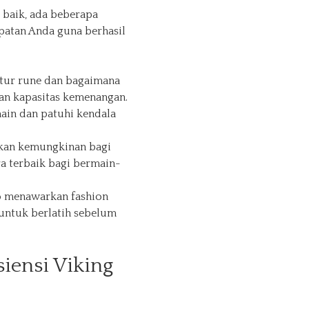
 baik, ada beberapa
atan Anda guna berhasil
ur rune dan bagaimana
n kapasitas kemenangan.
in dan patuhi kendala
kan kemungkinan bagi
ra terbaik bagi bermain-
o menawarkan fashion
untuk berlatih sebelum
iensi Viking