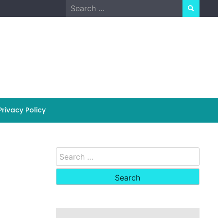
Search
for:
Privacy Policy
Search
for: