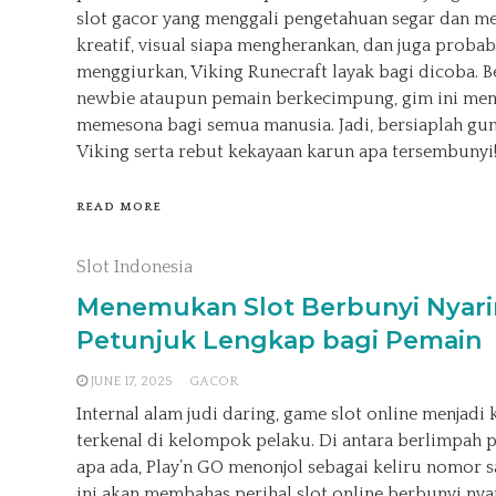
slot gacor yang menggali pengetahuan segar dan me
kreatif, visual siapa mengherankan, dan juga probabi
menggiurkan, Viking Runecraft layak bagi dicoba. 
newbie ataupun pemain berkecimpung, gim ini mem
memesona bagi semua manusia. Jadi, bersiaplah gu
Viking serta rebut kekayaan karun apa tersembunyi
READ MORE
Slot Indonesia
Menemukan Slot Berbunyi Nyarin
Petunjuk Lengkap bagi Pemain
JUNE 17, 2025
GACOR
Internal alam judi daring, game slot online menjadi k
terkenal di kelompok pelaku. Di antara berlimpah 
apa ada, Play’n GO menonjol sebagai keliru nomor s
ini akan membahas perihal slot online berbunyi nya