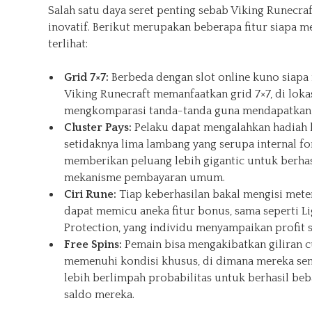
Salah satu daya seret penting sebab Viking Runecraft
inovatif. Berikut merupakan beberapa fitur siapa m
terlihat:
Grid 7×7:
Berbeda dengan slot online kuno siapa
Viking Runecraft memanfaatkan grid 7×7, di loka
mengkomparasi tanda-tanda guna mendapatkan
Cluster Pays:
Pelaku dapat mengalahkan hadiah
setidaknya lima lambang yang serupa internal for
memberikan peluang lebih gigantic untuk berhas
mekanisme pembayaran umum.
Ciri Rune:
Tiap keberhasilan bakal mengisi mete
dapat memicu aneka fitur bonus, sama seperti Lig
Protection, yang individu menyampaikan profit 
Free Spins:
Pemain bisa mengakibatkan giliran
memenuhi kondisi khusus, di dimana mereka 
lebih berlimpah probabilitas untuk berhasil b
saldo mereka.