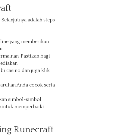
aft
Selanjutnya adalah steps
line yang memberikan
u.
rmainan. Pastikan bagi
ediakan.
i casino dan juga klik
aruhan Anda cocok serta
sikan simbol-simbol
s untuk memperbaiki
ing Runecraft