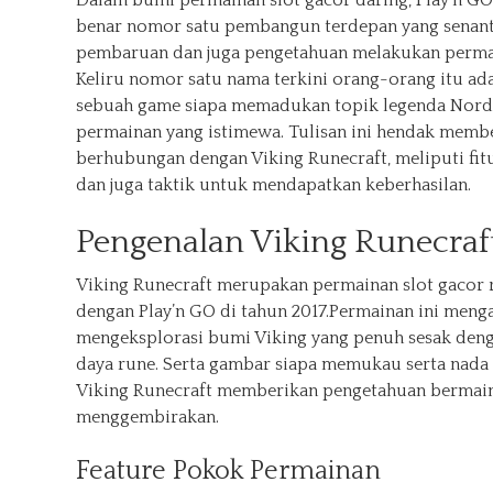
Dalam bumi permainan slot gacor daring, Play’n GO
benar nomor satu pembangun terdepan yang senan
pembaruan dan juga pengetahuan melakukan permai
Keliru nomor satu nama terkini orang-orang itu ad
sebuah game siapa memadukan topik legenda Nord
permainan yang istimewa. Tulisan ini hendak mem
berhubungan dengan Viking Runecraft, meliputi fitu
dan juga taktik untuk mendapatkan keberhasilan.
Pengenalan Viking Runecraf
Viking Runecraft merupakan permainan slot gacor r
dengan Play’n GO di tahun 2017.Permainan ini menga
mengeksplorasi bumi Viking yang penuh sesak deng
daya rune. Serta gambar siapa memukau serta nada l
Viking Runecraft memberikan pengetahuan bermain 
menggembirakan.
Feature Pokok Permainan