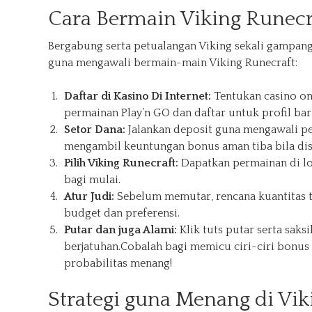
Cara Bermain Viking Runecr
Bergabung serta petualangan Viking sekali gampang.
guna mengawali bermain-main Viking Runecraft:
Daftar di Kasino Di Internet:
Tentukan casino on
permainan Play’n GO dan daftar untuk profil bar
Setor Dana:
Jalankan deposit guna mengawali pe
mengambil keuntungan bonus aman tiba bila dis
Pilih Viking Runecraft:
Dapatkan permainan di lob
bagi mulai.
Atur Judi:
Sebelum memutar, rencana kuantitas t
budget dan preferensi.
Putar dan juga Alami:
Klik tuts putar serta sak
berjatuhan.Cobalah bagi memicu ciri-ciri bonu
probabilitas menang!
Strategi guna Menang di Vik