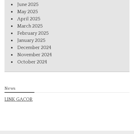
June 2025
May 2025
April 2025
March 2025
February 2025
January 2025
December 2024
November 2024
October 2024
News
LINK GACOR