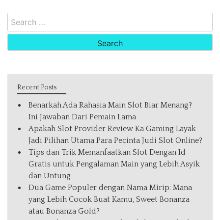
Search
for:
Recent Posts
Benarkah Ada Rahasia Main Slot Biar Menang?
Ini Jawaban Dari Pemain Lama
Apakah Slot Provider Review Ka Gaming Layak
Jadi Pilihan Utama Para Pecinta Judi Slot Online?
Tips dan Trik Memanfaatkan Slot Dengan Id
Gratis untuk Pengalaman Main yang Lebih Asyik
dan Untung
Dua Game Populer dengan Nama Mirip: Mana
yang Lebih Cocok Buat Kamu, Sweet Bonanza
atau Bonanza Gold?