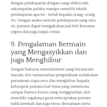
dengan pembayaran dengan uang elektronik,
sekumpulan pelaku mampu memilih teknik
pembayaran apa ter- betah kepada orang-orang
itu. Dengan aneka metode pembayaran yang satu
ini, pemain dapat mengakukan jual beli bersama
segera dan juga tanpa cemas.
9. Pengalaman Bermain
yang Mengasyikkan dan
juga Menghibur
Dengan features entertainment yang bermacam-
macam, slot menawarkan pengetahuan melakukan
permainan siapa seru dan menghibur kepada
kelompok pemain.Asal tema yang memesona
sampai feature bonus yang menggiurkan, slot
memiliki segalanya guna menciptakan pemain
balik kembali dan juga terus. Bersamaan serta