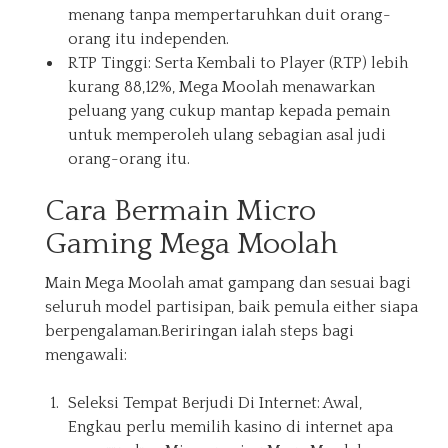
menang tanpa mempertaruhkan duit orang-
orang itu independen.
RTP Tinggi: Serta Kembali to Player (RTP) lebih
kurang 88,12%, Mega Moolah menawarkan
peluang yang cukup mantap kepada pemain
untuk memperoleh ulang sebagian asal judi
orang-orang itu.
Cara Bermain Micro
Gaming Mega Moolah
Main Mega Moolah amat gampang dan sesuai bagi
seluruh model partisipan, baik pemula either siapa
berpengalaman.Beriringan ialah steps bagi
mengawali:
Seleksi Tempat Berjudi Di Internet: Awal,
Engkau perlu memilih kasino di internet apa