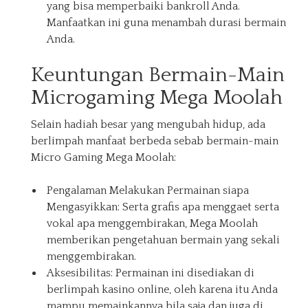
yang bisa memperbaiki bankroll Anda.
Manfaatkan ini guna menambah durasi bermain
Anda.
Keuntungan Bermain-Main
Microgaming Mega Moolah
Selain hadiah besar yang mengubah hidup, ada
berlimpah manfaat berbeda sebab bermain-main
Micro Gaming Mega Moolah:
Pengalaman Melakukan Permainan siapa
Mengasyikkan: Serta grafis apa menggaet serta
vokal apa menggembirakan, Mega Moolah
memberikan pengetahuan bermain yang sekali
menggembirakan.
Aksesibilitas: Permainan ini disediakan di
berlimpah kasino online, oleh karena itu Anda
mampu memainkannya bila saja dan juga di