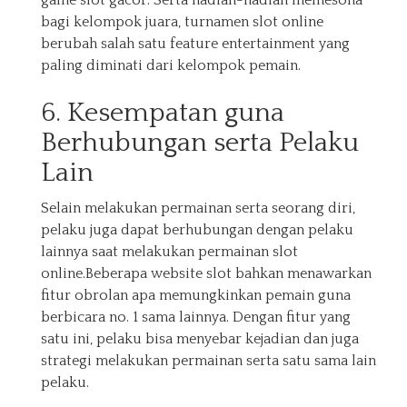
game slot gacor. Serta hadiah-hadiah memesona
bagi kelompok juara, turnamen slot online
berubah salah satu feature entertainment yang
paling diminati dari kelompok pemain.
6. Kesempatan guna
Berhubungan serta Pelaku
Lain
Selain melakukan permainan serta seorang diri,
pelaku juga dapat berhubungan dengan pelaku
lainnya saat melakukan permainan slot
online.Beberapa website slot bahkan menawarkan
fitur obrolan apa memungkinkan pemain guna
berbicara no. 1 sama lainnya. Dengan fitur yang
satu ini, pelaku bisa menyebar kejadian dan juga
strategi melakukan permainan serta satu sama lain
pelaku.