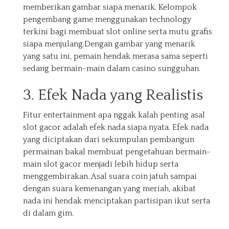
memberikan gambar siapa menarik. Kelompok
pengembang game menggunakan technology
terkini bagi membuat slot online serta mutu grafis
siapa menjulang.Dengan gambar yang menarik
yang satu ini, pemain hendak merasa sama seperti
sedang bermain-main dalam casino sungguhan.
3. Efek Nada yang Realistis
Fitur entertainment apa nggak kalah penting asal
slot gacor adalah efek nada siapa nyata. Efek nada
yang diciptakan dari sekumpulan pembangun
permainan bakal membuat pengetahuan bermain-
main slot gacor menjadi lebih hidup serta
menggembirakan. Asal suara coin jatuh sampai
dengan suara kemenangan yang meriah, akibat
nada ini hendak menciptakan partisipan ikut serta
di dalam gim.