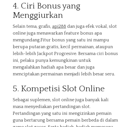
4. Ciri Bonus yang
Menggiurkan
Selain tema, grafis,
api288
dan juga efek vokal, slot
online juga menawarkan feature bonus apa
mengundang.Fitur bonus yang satu ini mampu
berupa putaran gratis, kecil permainan, ataupun
lebih-lebih Jackpot Progresive. Bersama ciri bonus
ini, pelaku punya kemungkinan untuk
mengalahkan hadiah apa besar dan juga
menciptakan permainan menjadi lebih besar seru.
5. Kompetisi Slot Online
Sebagai suplemen, slot online juga banyak kali
masa menyediakan pertandingan slot.
Pertandingan yang satu ini mengizinkan pemain
guna bertarung bersama pemain berbeda di dalam