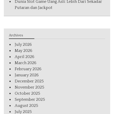
Dunia Slot Game Uang Asli: Lebih Dari Sekadar
Putaran dan Jackpot
Archives
July 2026
May 2026
April 2026
March 2026
February 2026
January 2026
December 2025
November 2025
October 2025
September 2025
August 2025
July 2025