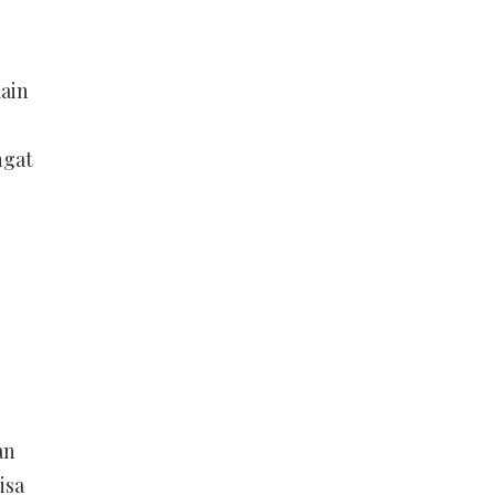
main
ngat
an
isa