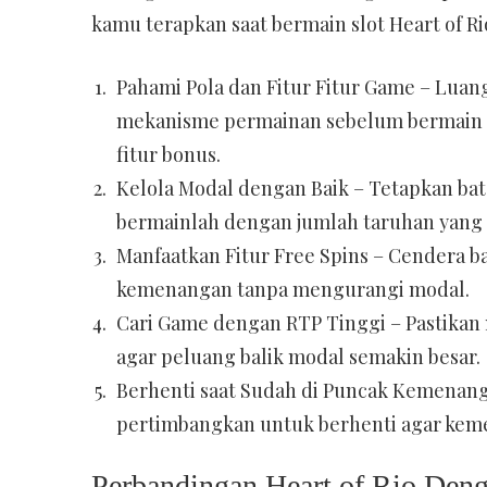
kamu terapkan saat bermain slot Heart of Ri
Pahami Pola dan Fitur Fitur Game – Luan
mekanisme permainan sebelum bermain u
fitur bonus.
Kelola Modal dengan Baik – Tetapkan bat
bermainlah dengan jumlah taruhan yang 
Manfaatkan Fitur Free Spins – Cendera b
kemenangan tanpa mengurangi modal.
Cari Game dengan RTP Tinggi – Pastikan 
agar peluang balik modal semakin besar.
Berhenti saat Sudah di Puncak Kemenan
pertimbangkan untuk berhenti agar kemen
Perbandingan Heart of Rio Deng