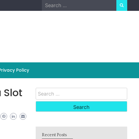
Search
for:
Privacy Policy
 Slot
Search
for:
Recent Posts