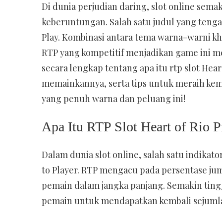
Di dunia perjudian daring, slot online sema
keberuntungan. Salah satu judul yang tengah
Play. Kombinasi antara tema warna-warni kha
RTP yang kompetitif menjadikan game ini me
secara lengkap tentang apa itu rtp slot Hear
memainkannya, serta tips untuk meraih keme
yang penuh warna dan peluang ini!
Apa Itu RTP Slot Heart of Rio P
Dalam dunia slot online, salah satu indikat
to Player. RTP mengacu pada persentase jum
pemain dalam jangka panjang. Semakin ting
pemain untuk mendapatkan kembali sejumlah