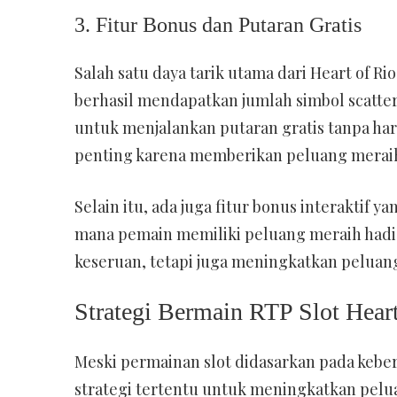
3. Fitur Bonus dan Putaran Gratis
Salah satu daya tarik utama dari Heart of Rio
berhasil mendapatkan jumlah simbol scatt
untuk menjalankan putaran gratis tanpa ha
penting karena memberikan peluang meraih
Selain itu, ada juga fitur bonus interaktif
mana pemain memiliki peluang meraih hadiah
keseruan, tetapi juga meningkatkan peluan
Strategi Bermain RTP Slot Heart
Meski permainan slot didasarkan pada kebe
strategi tertentu untuk meningkatkan pelu