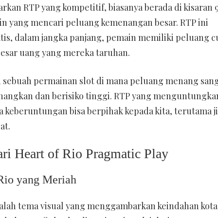
arkan RTP yang kompetitif, biasanya berada di kisaran
in yang mencari peluang kemenangan besar. RTP ini
is, dalam jangka panjang, pemain memiliki peluang 
esar uang yang mereka taruhan.
n sebuah permainan slot di mana peluang menang san
enangkan dan berisiko tinggi. RTP yang menguntungka
keberuntungan bisa berpihak kepada kita, terutama j
at.
ri Heart of Rio Pragmatic Play
Rio yang Meriah
adalah tema visual yang menggambarkan keindahan kota