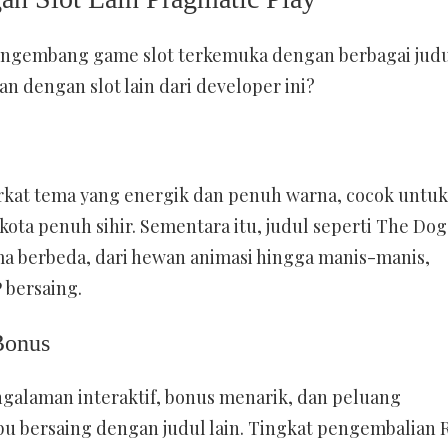
 pengembang game slot terkemuka dengan berbagai jud
n dengan slot lain dari developer ini?
erkat tema yang energik dan penuh warna, cocok untuk
ota penuh sihir. Sementara itu, judul seperti The Dog
 berbeda, dari hewan animasi hingga manis-manis,
 bersaing.
Bonus
engalaman interaktif, bonus menarik, dan peluang
 bersaing dengan judul lain. Tingkat pengembalian 