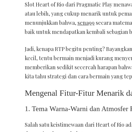
Slot Heart of Rio dari Pragmatic Play menaw
atau lebih, yang cukup menarik untuk pema
menunjukkan bahwa,
sena99
secara matemat
baik untuk mendapatkan kembali sebagian b
Jadi, kenapa RTP begitu penting? Bayangka
kecil, tentu bermain menjadi kurang meny
memberikan sedikit secercah harapan bahwa 
kita tahu strategi dan cara bermain yang tep
Mengenal Fitur-Fitur Menarik da
1. Tema Warna-Warni dan Atmosfer 
Salah satu keistimewaan dari Heart of Rio 