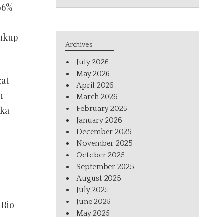
 96%
cukup
Archives
July 2026
May 2026
gat
April 2026
n
March 2026
February 2026
ika
January 2026
December 2025
November 2025
October 2025
September 2025
August 2025
July 2025
June 2025
 Rio
May 2025