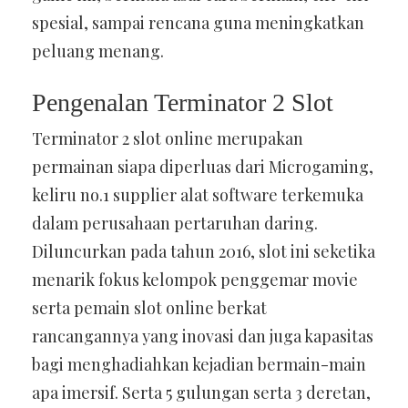
spesial, sampai rencana guna meningkatkan
peluang menang.
Pengenalan Terminator 2 Slot
Terminator 2 slot online merupakan
permainan siapa diperluas dari Microgaming,
keliru no.1 supplier alat software terkemuka
dalam perusahaan pertaruhan daring.
Diluncurkan pada tahun 2016, slot ini seketika
menarik fokus kelompok penggemar movie
serta pemain slot online berkat
rancangannya yang inovasi dan juga kapasitas
bagi menghadiahkan kejadian bermain-main
apa imersif. Serta 5 gulungan serta 3 deretan,