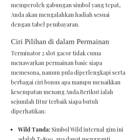
memperoleh gabungan simbol yang tepat,
Anda akan mengalahkan hadiah sesuai
dengan tabel pembayaran.
Ciri Pilihan di dalam Permainan
Terminator 2 slot gacor tidak cuma
menawarkan permainan basic siapa
memesona, namun pula diperlengkapi serta
berbagai ciri bonus apa mampu menaikkan
kesempatan menang Anda.Berikut ialah
sejumlah fitur terbaik siapa butuh
diperhatikan:
Wild Tanda:
Simbol Wild internal gim ini
adalah T-800, apa dapat mengganti