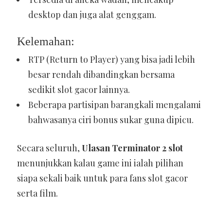
desktop dan juga alat genggam.
Kelemahan:
RTP (Return to Player) yang bisa jadi lebih
besar rendah dibandingkan bersama
sedikit slot gacor lainnya.
Beberapa partisipan barangkali mengalami
bahwasanya ciri bonus sukar guna dipicu.
Secara seluruh,
Ulasan Terminator 2 slot
menunjukkan kalau game ini ialah pilihan
siapa sekali baik untuk para fans slot gacor
serta film.