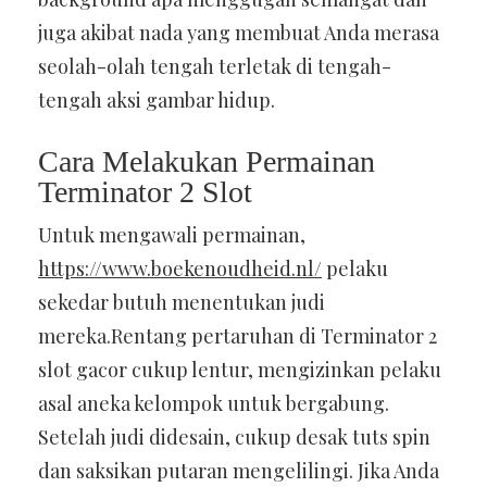
juga akibat nada yang membuat Anda merasa
seolah-olah tengah terletak di tengah-
tengah aksi gambar hidup.
Cara Melakukan Permainan
Terminator 2 Slot
Untuk mengawali permainan,
https://www.boekenoudheid.nl/
pelaku
sekedar butuh menentukan judi
mereka.Rentang pertaruhan di Terminator 2
slot gacor cukup lentur, mengizinkan pelaku
asal aneka kelompok untuk bergabung.
Setelah judi didesain, cukup desak tuts spin
dan saksikan putaran mengelilingi. Jika Anda