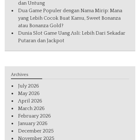
dan Untung
Dua Game Populer dengan Nama Mirip: Mana
yang Lebih Cocok Buat Kamu, Sweet Bonanza
atau Bonanza Gold?
Dunia Slot Game Uang Asli: Lebih Dari Sekadar
Putaran dan Jackpot
Archives
July 2026
May 2026
April 2026
March 2026
February 2026
January 2026
December 2025
November 2025