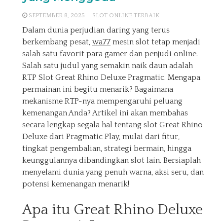
SEPTEMBER 8, 2025
SLOT ONLINE TERBAIK
Dalam dunia perjudian daring yang terus
berkembang pesat,
wa77
mesin slot tetap menjadi
salah satu favorit para gamer dan penjudi online.
Salah satu judul yang semakin naik daun adalah
RTP Slot Great Rhino Deluxe Pragmatic. Mengapa
permainan ini begitu menarik? Bagaimana
mekanisme RTP-nya mempengaruhi peluang
kemenangan Anda? Artikel ini akan membahas
secara lengkap segala hal tentang slot Great Rhino
Deluxe dari Pragmatic Play, mulai dari fitur,
tingkat pengembalian, strategi bermain, hingga
keunggulannya dibandingkan slot lain. Bersiaplah
menyelami dunia yang penuh warna, aksi seru, dan
potensi kemenangan menarik!
Apa itu Great Rhino Deluxe