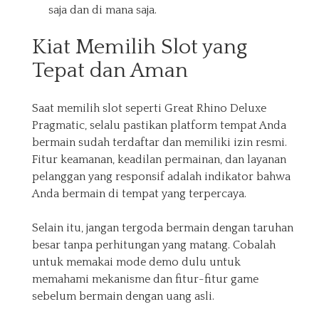
saja dan di mana saja.
Kiat Memilih Slot yang
Tepat dan Aman
Saat memilih slot seperti Great Rhino Deluxe
Pragmatic, selalu pastikan platform tempat Anda
bermain sudah terdaftar dan memiliki izin resmi.
Fitur keamanan, keadilan permainan, dan layanan
pelanggan yang responsif adalah indikator bahwa
Anda bermain di tempat yang terpercaya.
Selain itu, jangan tergoda bermain dengan taruhan
besar tanpa perhitungan yang matang. Cobalah
untuk memakai mode demo dulu untuk
memahami mekanisme dan fitur-fitur game
sebelum bermain dengan uang asli.