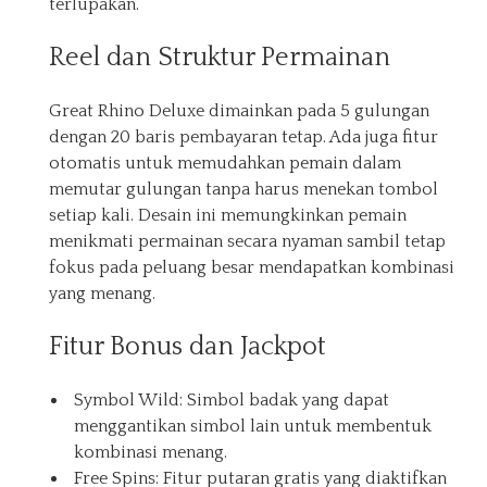
terlupakan.
Reel dan Struktur Permainan
Great Rhino Deluxe dimainkan pada 5 gulungan
dengan 20 baris pembayaran tetap. Ada juga fitur
otomatis untuk memudahkan pemain dalam
memutar gulungan tanpa harus menekan tombol
setiap kali. Desain ini memungkinkan pemain
menikmati permainan secara nyaman sambil tetap
fokus pada peluang besar mendapatkan kombinasi
yang menang.
Fitur Bonus dan Jackpot
Symbol Wild: Simbol badak yang dapat
menggantikan simbol lain untuk membentuk
kombinasi menang.
Free Spins: Fitur putaran gratis yang diaktifkan