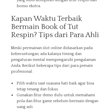
yang lebih kompleks dengan fitur respin dan
bonus ekstra.
Kapan Waktu Terbaik
Bermain Book of Tut
Respin? Tips dari Para Ahli
Meski permainan slot online didasarkan pada
keberuntungan, ada kalanya timing dan
pengaturan mental mempengaruhi pengalaman
Anda. Berikut beberapa tips dari para pemain
profesional:
Pilih waktu saat suasana hati baik agar bisa
tetap tenang dan fokus.
Gunakan fitur demo dulu untuk memahami
pola dan fitur game sebelum bermain dengan
uang asli.