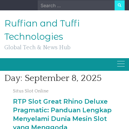
Skip
Search
to
for:
content
Ruffian and Tuffi
Technologies
Global Tech & News Hub
Day:
September 8, 2025
Situs Slot Online
RTP Slot Great Rhino Deluxe
Pragmatic: Panduan Lengkap
Menyelami Dunia Mesin Slot
yang Menggoda