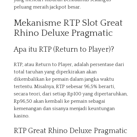
peluang meraih jackpot besar.
Mekanisme RTP Slot Great
Rhino Deluxe Pragmatic
Apa itu RTP (Return to Player)?
RTP, atau Return to Player, adalah persentase dari
total taruhan yang diperkirakan akan
dikembalikan ke pemain dalam jangka waktu
tertentu. Misalnya, RTP sebesar 96,5% berarti,
secara teori, dari setiap Rp100 yang dipertaruhkan,
Rp96,50 akan kembali ke pemain sebagai
kemenangan dan sisanya menjadi keuntungan
kasino.
RTP Great Rhino Deluxe Pragmatic