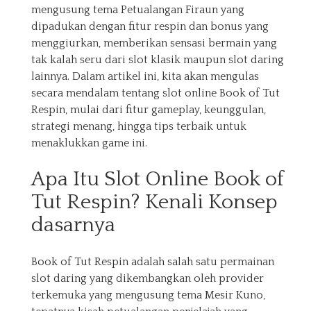
mengusung tema Petualangan Firaun yang
dipadukan dengan fitur respin dan bonus yang
menggiurkan, memberikan sensasi bermain yang
tak kalah seru dari slot klasik maupun slot daring
lainnya. Dalam artikel ini, kita akan mengulas
secara mendalam tentang slot online Book of Tut
Respin, mulai dari fitur gameplay, keunggulan,
strategi menang, hingga tips terbaik untuk
menaklukkan game ini.
Apa Itu Slot Online Book of
Tut Respin? Kenali Konsep
dasarnya
Book of Tut Respin adalah salah satu permainan
slot daring yang dikembangkan oleh provider
terkemuka yang mengusung tema Mesir Kuno,