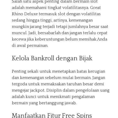
Salah satu aspek penting dalam bermain slot
adalah memahami tingkat volatilitasnya. Great
Rhino Deluxe termasuk slot dengan volatilitas
sedang hingga tinggi, artinya, kemenangan
mungkin jarang terjadi tetapi jumlahnya besar saat
muncul. Jadi, bersabarlah dan jangan terlalu cepat
kecewa jika keberuntungan belum memihak Anda
di awal permainan.
Kelola Bankroll dengan Bijak
Penting sekali untuk menetapkan batas kerugian
dan kemenangan sebelum mulai bermain. Jangan
tergoda untuk memaksakan taruhan besar demi
mengejar jackpot. Disiplin dalam pengelolaan uang
adalah kunci untuk menikmati pengalaman
bermain yang bertanggung jawab.
Manfaatkan Fitur Free Spins