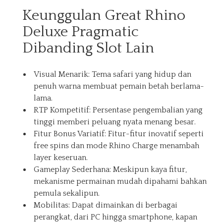
Keunggulan Great Rhino
Deluxe Pragmatic
Dibanding Slot Lain
Visual Menarik: Tema safari yang hidup dan
penuh warna membuat pemain betah berlama-
lama.
RTP Kompetitif: Persentase pengembalian yang
tinggi memberi peluang nyata menang besar.
Fitur Bonus Variatif: Fitur-fitur inovatif seperti
free spins dan mode Rhino Charge menambah
layer keseruan.
Gameplay Sederhana: Meskipun kaya fitur,
mekanisme permainan mudah dipahami bahkan
pemula sekalipun.
Mobilitas: Dapat dimainkan di berbagai
perangkat, dari PC hingga smartphone, kapan