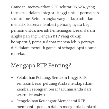
Game ini menawarkan RTP sekitar 96,52%, yang
termasuk dalam kategori tinggi untuk permainan
slot online. Sebuah angka yang cukup adil dan
menarik, karena memberi peluang nyata bagi
pemain untuk meraih kemenangan besar dalam
jangka panjang. Dengan RTP yang cukup
kompetitif, pemain dapat merasa lebih percaya
diri dalam memilih game ini sebagai opsi utama
mereka.
Mengapa RTP Penting?
Pelabuhan Peluang: Semakin tinggi RTP,
semakin besar peluang Anda mendapatkan
kembali sebagian besar taruhan Anda dari
waktu ke waktu.
Pengelolaan Keuangan: Memahami RTP
membantu pemain dalam mengelola bankroll