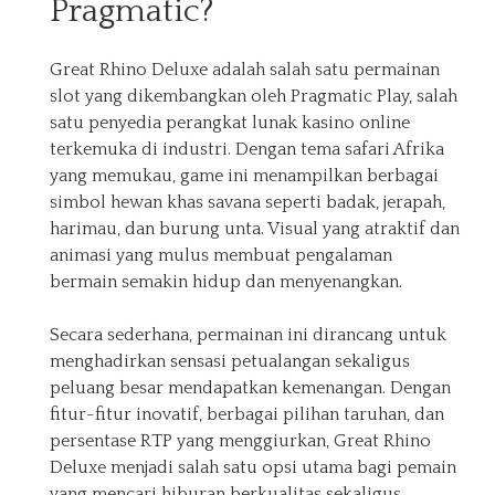
Pragmatic?
Great Rhino Deluxe adalah salah satu permainan
slot yang dikembangkan oleh Pragmatic Play, salah
satu penyedia perangkat lunak kasino online
terkemuka di industri. Dengan tema safari Afrika
yang memukau, game ini menampilkan berbagai
simbol hewan khas savana seperti badak, jerapah,
harimau, dan burung unta. Visual yang atraktif dan
animasi yang mulus membuat pengalaman
bermain semakin hidup dan menyenangkan.
Secara sederhana, permainan ini dirancang untuk
menghadirkan sensasi petualangan sekaligus
peluang besar mendapatkan kemenangan. Dengan
fitur-fitur inovatif, berbagai pilihan taruhan, dan
persentase RTP yang menggiurkan, Great Rhino
Deluxe menjadi salah satu opsi utama bagi pemain
yang mencari hiburan berkualitas sekaligus