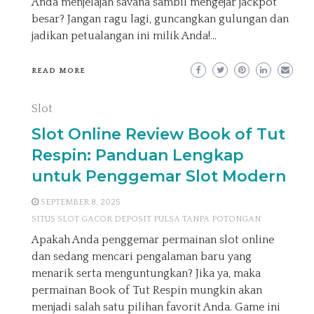
Anda menjelajah savana sambil mengejar jackpot
besar? Jangan ragu lagi, guncangkan gulungan dan
jadikan petualangan ini milik Anda!…
READ MORE
Slot
Slot Online Review Book of Tut
Respin: Panduan Lengkap
untuk Penggemar Slot Modern
SEPTEMBER 8, 2025
SITUS SLOT GACOR DEPOSIT PULSA TANPA POTONGAN
Apakah Anda penggemar permainan slot online
dan sedang mencari pengalaman baru yang
menarik serta menguntungkan? Jika ya, maka
permainan Book of Tut Respin mungkin akan
menjadi salah satu pilihan favorit Anda. Game ini