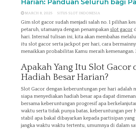
Harian: Panduan Seluruh bagi Pa
MARCH 8, 2025
SITUS SLOT INDONESIA
Gim slot gacor sudah menjadi salah no. 1 pilihan ke
petaruh, utamanya dengan penampakan
slot gacor
d
hari. Internal tulisan ini, kita akan membahas melalu
itu slot gacor serta jackpot per hari, cara bermainn
menaikkan probabilitas Kamu meraih kemenangan. M
Apakah Yang Itu Slot Gacor
Hadiah Besar Harian?
Slot Gacor dengan keberuntungan per hari adalah 
siapa menyediakan hadiah besar apa dapat dimenang
bersama keberuntungan progresif apa berkelanjuta
waktu serta tidak punya batas, keberuntungan per h
stabil apa bakal dibayarkan kepada partisipan yang
jangka waktu waktu tertentu, umumnya di dalam sat