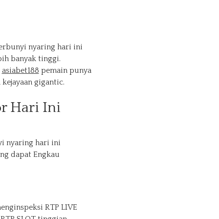
rbunyi nyaring hari ini
h banyak tinggi.
,
asiabet188
pemain punya
ejayaan gigantic.
r Hari Ini
 nyaring hari ini
ang dapat Engkau
enginspeksi RTP LIVE