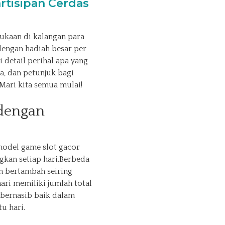
rtisipan Cerdas
sukaan di kalangan para
engan hadiah besar per
i detail perihal apa yang
ya, dan petunjuk bagi
ari kita semua mulai!
 dengan
model game slot gacor
kan setiap hari.Berbeda
n bertambah seiring
ari memiliki jumlah total
 bernasib baik dalam
u hari.