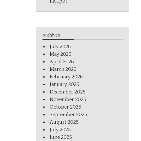
Jackpot
Archives
July 2026
May 2026
April 2026
March 2026
February 2026
January 2026
December 2025
November 2025
October 2025
September 2025
August 2025
July 2025
June 2025