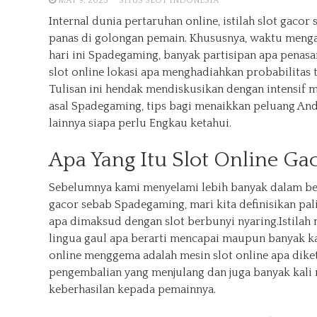
MAY 9, 2025
SITUS SLOT INDONESIA
Internal dunia pertaruhan online, istilah slot gacor
panas di golongan pemain. Khususnya, waktu mengac
hari ini Spadegaming, banyak partisipan apa penas
slot online lokasi apa menghadiahkan probabilitas 
Tulisan ini hendak mendiskusikan dengan intensif
asal Spadegaming, tips bagi menaikkan peluang Anda
lainnya siapa perlu Engkau ketahui.
Apa Yang Itu Slot Online Ga
Sebelumnya kami menyelami lebih banyak dalam b
gacor sebab Spadegaming, mari kita definisikan pal
apa dimaksud dengan slot berbunyi nyaring.Istilah
lingua gaul apa berarti mencapai maupun banyak ka
online menggema adalah mesin slot online apa dik
pengembalian yang menjulang dan juga banyak kal
keberhasilan kepada pemainnya.