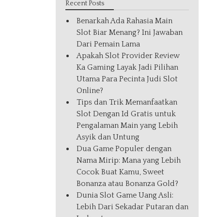
Recent Posts
Benarkah Ada Rahasia Main
Slot Biar Menang? Ini Jawaban
Dari Pemain Lama
Apakah Slot Provider Review
Ka Gaming Layak Jadi Pilihan
Utama Para Pecinta Judi Slot
Online?
Tips dan Trik Memanfaatkan
Slot Dengan Id Gratis untuk
Pengalaman Main yang Lebih
Asyik dan Untung
Dua Game Populer dengan
Nama Mirip: Mana yang Lebih
Cocok Buat Kamu, Sweet
Bonanza atau Bonanza Gold?
Dunia Slot Game Uang Asli:
Lebih Dari Sekadar Putaran dan