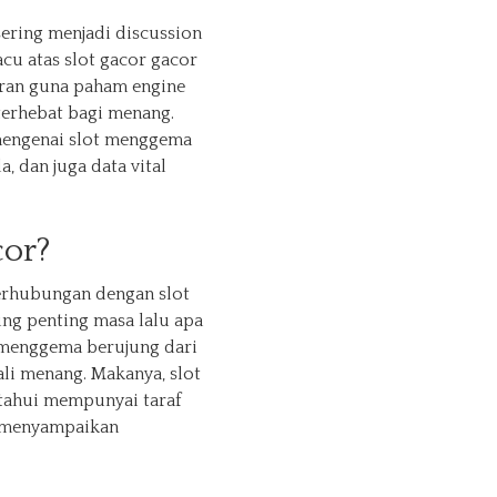
 sering menjadi discussion
u atas slot gacor gacor
aran guna paham engine
terhebat bagi menang.
 mengenai slot menggema
, dan juga data vital
cor?
erhubungan dengan slot
ing penting masa lalu apa
 menggema berujung dari
li menang. Makanya, slot
etahui mempunyai taraf
i menyampaikan