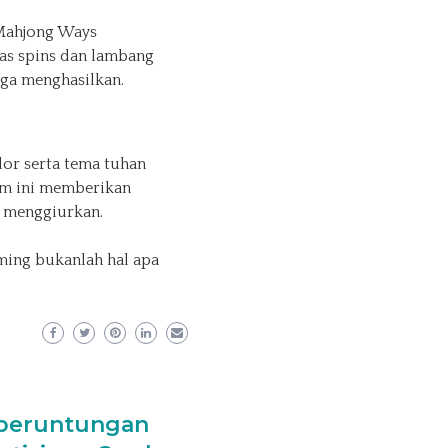
 Mahjong Ways
as spins dan lambang
ga menghasilkan.
lor serta tema tuhan
im ini memberikan
 menggiurkan.
ming bukanlah hal apa
eberuntungan